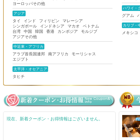
ヨーロッパその他
ハワイ・
アジア
グアム
タイ
インド
フィリピン
マレーシア
カリブ・
シンガポール
インドネシア
マカオ
ベトナム
台湾
中国
韓国
香港
カンボジア
モルジブ
メキシコ
アジアその他
中近東・アフリカ
アラブ首長国連邦
南アフリカ
モーリシャス
エジプト
太平洋・オセアニア
タヒチ
現在、新着クーポン・お得情報はございません。