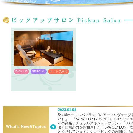
PICK UP
SPECIAL
ネット予約可
PICK UP
SPECIAL
ネット予約
2023.01.08
ーへ新参入！
5つ星ホテルスパブランドのアーユルヴェーダを堪
パ）』 『SANATIO SPA SEVEN PARK
イの高級ナチュラルスキンケアブランド「HA
What's New&Topics
ダと自然の力を調和させた「SPA CEYLON
と提携しています。ショッピングの合間に、完