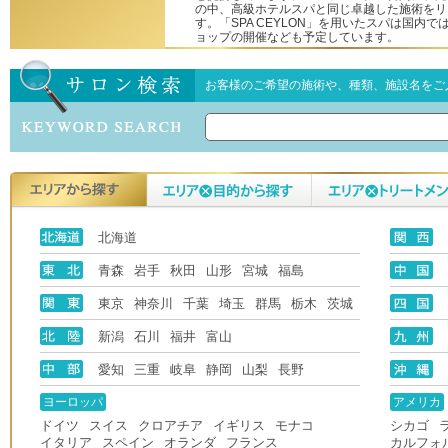
の中、高級ホテルスパと同じ卓越した施術をリ
す。「SPA CEYLON」を用いたスパは国内
ョップの開催なども予定しています。
お客様のご希望の施術や、種類、施設名をご
北海道
青森
岩手
秋田
山形
宮城
福島
東京
神奈川
千葉
埼玉
群馬
栃木
茨城
新潟
石川
福井
富山
愛知
三重
岐阜
静岡
山梨
長野
ヨーロッパ
アメリカ
ドイツ
スイス
クロアチア
イギリス
モナコ
シカゴ
イタリア
スペイン
オランダ
フランス
カルフォ