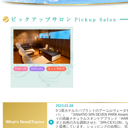
PICK UP
SPECIAL
ネット予約可
PICK UP
SPECIAL
ネット予約
2023.01.08
ーへ新参入！
5つ星ホテルスパブランドのアーユルヴェーダを堪
パ）』 『SANATIO SPA SEVEN PARK
イの高級ナチュラルスキンケアブランド「HA
What's New&Topics
ダと自然の力を調和させた「SPA CEYLON
と提携しています。ショッピングの合間に、完