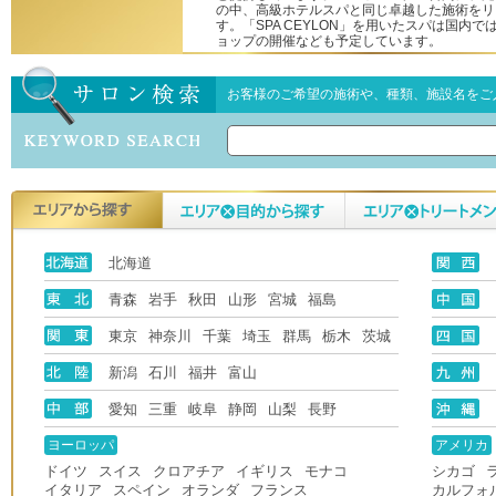
の中、高級ホテルスパと同じ卓越した施術をリ
す。「SPA CEYLON」を用いたスパは国内
ョップの開催なども予定しています。
お客様のご希望の施術や、種類、施設名をご
北海道
青森
岩手
秋田
山形
宮城
福島
東京
神奈川
千葉
埼玉
群馬
栃木
茨城
新潟
石川
福井
富山
愛知
三重
岐阜
静岡
山梨
長野
ヨーロッパ
アメリカ
ドイツ
スイス
クロアチア
イギリス
モナコ
シカゴ
イタリア
スペイン
オランダ
フランス
カルフォ