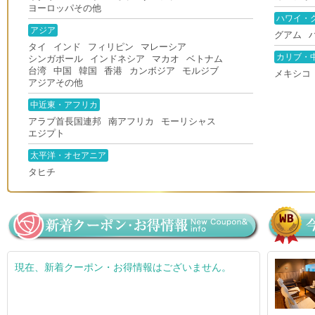
ヨーロッパその他
ハワイ・
アジア
グアム
タイ
インド
フィリピン
マレーシア
カリブ・
シンガポール
インドネシア
マカオ
ベトナム
台湾
中国
韓国
香港
カンボジア
モルジブ
メキシコ
アジアその他
中近東・アフリカ
アラブ首長国連邦
南アフリカ
モーリシャス
エジプト
太平洋・オセアニア
タヒチ
現在、新着クーポン・お得情報はございません。