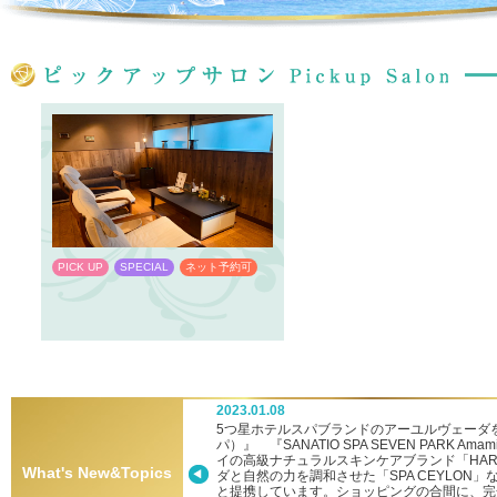
PICK UP
SPECIAL
ネット予約可
PICK UP
SPECIAL
ネット予約
2023.01.08
ーへ新参入！
5つ星ホテルスパブランドのアーユルヴェーダを堪
パ）』 『SANATIO SPA SEVEN PARK
イの高級ナチュラルスキンケアブランド「HA
What's New&Topics
ダと自然の力を調和させた「SPA CEYLON
と提携しています。ショッピングの合間に、完