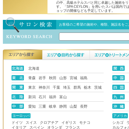
の中、高級ホテルスパと同じ卓越した施術をリ
す。「SPA CEYLON」を用いたスパは国内
ョップの開催なども予定しています。
お客様のご希望の施術や、種類、施設名をご
北海道
青森
岩手
秋田
山形
宮城
福島
東京
神奈川
千葉
埼玉
群馬
栃木
茨城
新潟
石川
福井
富山
愛知
三重
岐阜
静岡
山梨
長野
ヨーロッパ
アメリカ
ドイツ
スイス
クロアチア
イギリス
モナコ
シカゴ
イタリア
スペイン
オランダ
フランス
カルフォ