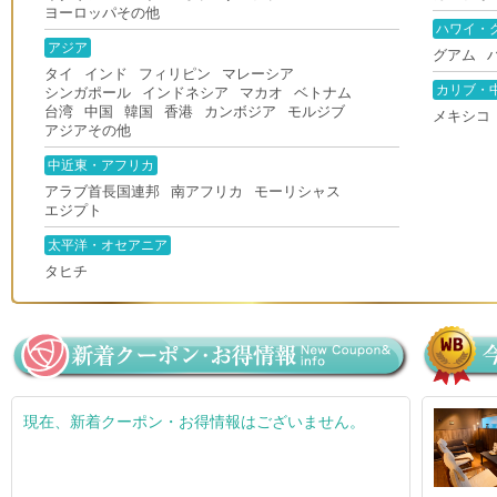
ヨーロッパその他
ハワイ・
アジア
グアム
タイ
インド
フィリピン
マレーシア
カリブ・
シンガポール
インドネシア
マカオ
ベトナム
台湾
中国
韓国
香港
カンボジア
モルジブ
メキシコ
アジアその他
中近東・アフリカ
アラブ首長国連邦
南アフリカ
モーリシャス
エジプト
太平洋・オセアニア
タヒチ
現在、新着クーポン・お得情報はございません。