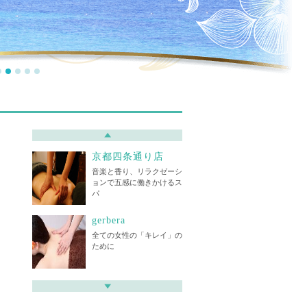
パルトネール 横浜店
アーユルヴェーダの浄化法
（デトックス）で内側から
輝くボディに☆
ブルームーン
女性専用アロママッサージ
サロン
京都四条通り店
音楽と香り、リラクゼーシ
ョンで五感に働きかけるス
パ
gerbera
全ての女性の「キレイ」の
ために
NATURAL BALANCE
・心身ともにリラックスで