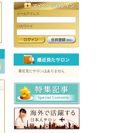
きる都会のオアシス☆
2022.12.05
国内外12拠点で人気の純日本ホテルスパ『庵SPA（アンスパ）』北海道で
メールアドレス
コビレッジ」に2022年12月24日オープン 四季折々を楽しむ贅沢な空間で
デイスパSakura Resort～リラクゼーション
SPA NISEKO』ご利用のお客様は、ニセコの大自然を眺めながら心身とも
げる、ヒルトンニセコビレッジの自家源泉かけ流し温泉施設を無料でお楽し
新潟市神道寺ネイル&リラ
パスワード
（※通常は日帰り入浴を実施しておらず、ご宿泊のお客様・フィットネス会
クゼーションサロン～サク
ラリゾート～
ripple
地中海リゾートのような空
間を貸切で施術致します。
最近見たサロンはありません
Relaxia 六本木店
大人のための贅沢なヒーリ
ングタイム
パルトネール 横浜店
アーユルヴェーダの浄化法
（デトックス）で内側から
輝くボディに☆
ブルームーン