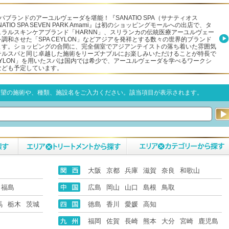
パブランドのアーユルヴェーダを堪能！『SANATIO SPA（サナティオス
ATIO SPA SEVEN PARK Amami』は初のショッピングモールへの出店で、タ
ュラルスキンケアブランド「HARNN」、スリランカの伝統医療アーユルヴェー
調和させた「SPA CEYLON」などアジアを発祥とする数々の世界的ブランド
ます。ショッピングの合間に、完全個室でアジアンテイストの落ち着いた雰囲気
テルスパと同じ卓越した施術をリーズナブルにお楽しみいただけることが特長で
CEYLON」を用いたスパは国内では希少で、アーユルヴェーダを学べるワークシ
なども予定しています。
希望の施術や、種類、施設名をご入力ください。該当項目が表示されます。
大阪
京都
兵庫
滋賀
奈良
和歌山
福島
広島
岡山
山口
島根
鳥取
馬
栃木
茨城
徳島
香川
愛媛
高知
福岡
佐賀
長崎
熊本
大分
宮崎
鹿児島