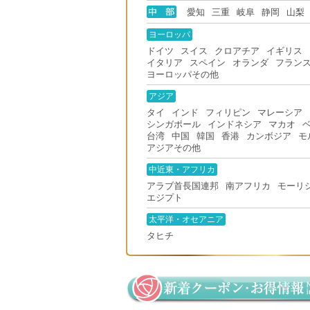
愛知
三重
岐阜
静岡
山梨
ヨーロッパ
ドイツ
スイス
クロアチア
イギリス
イタリア
スペイン
オランダ
フラン
ヨーロッパその他
アジア
タイ
インド
フィリピン
マレーシア
シンガポール
インドネシア
マカオ
台湾
中国
韓国
香港
カンボジア
モ
アジアその他
中近東・アフリカ
アラブ首長国連邦
南アフリカ
モーリ
エジプト
太平洋・オセアニア
タヒチ