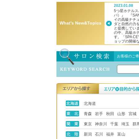
2023.01.08
ＡＧＡＥ」がプロダクトコーナーへ新参入！
5つ星ホテルス
パ）』 『SAN
イの高級ナチ
What's New&Topics
ダと自然の力を
と提携してい
の中、高級ホ
す。「SPA 
ョップの開催
お客様のご
北海道
青森
岩手
秋田
山形
宮城
東京
神奈川
千葉
埼玉
群
新潟
石川
福井
富山