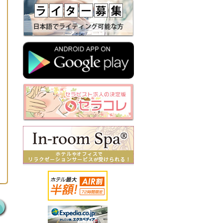
女性専用アロママッサージ
サロン
京都四条通り店
音楽と香り、リラクゼーシ
ョンで五感に働きかけるス
パ
gerbera
全ての女性の「キレイ」の
ために