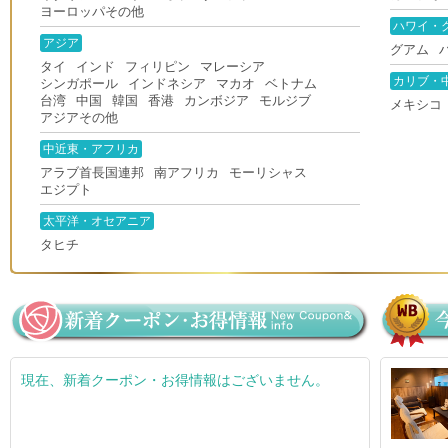
ヨーロッパその他
ハワイ・
アジア
グアム
タイ
インド
フィリピン
マレーシア
カリブ・
シンガポール
インドネシア
マカオ
ベトナム
台湾
中国
韓国
香港
カンボジア
モルジブ
メキシコ
アジアその他
中近東・アフリカ
アラブ首長国連邦
南アフリカ
モーリシャス
エジプト
太平洋・オセアニア
タヒチ
現在、新着クーポン・お得情報はございません。