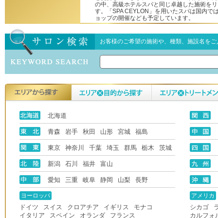
の中、高級ホテルスパと同じ卓越した施術をリ
す。「SPA CEYLON」を用いたスパは国内
ョップの開催なども予定しています。
お客様のご希望の施術や、種類、施設名をご
北海道
青森
岩手
秋田
山形
宮城
福島
東京
神奈川
千葉
埼玉
群馬
栃木
茨城
新潟
石川
福井
富山
愛知
三重
岐阜
静岡
山梨
長野
ヨーロッパ
アメリカ
ドイツ
スイス
クロアチア
イギリス
モナコ
シカゴ
イタリア
スペイン
オランダ
フランス
カルフォ