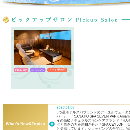
PICK UP
SPECIAL
ネット予約可
PICK UP
SPECIAL
ネット予約
2023.01.08
ーへ新参入！
5つ星ホテルスパブランドのアーユルヴェーダを堪
パ）』 『SANATIO SPA SEVEN PARK
イの高級ナチュラルスキンケアブランド「HA
What's New&Topics
ダと自然の力を調和させた「SPA CEYLON
と提携しています。ショッピングの合間に、完