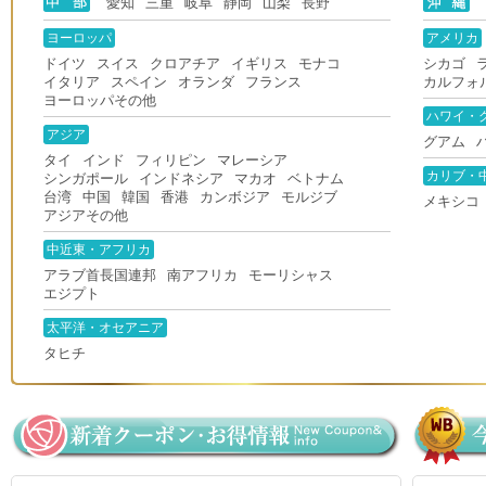
愛知
三重
岐阜
静岡
山梨
長野
ヨーロッパ
アメリカ
ドイツ
スイス
クロアチア
イギリス
モナコ
シカゴ
イタリア
スペイン
オランダ
フランス
カルフォ
ヨーロッパその他
ハワイ・
アジア
グアム
タイ
インド
フィリピン
マレーシア
カリブ・
シンガポール
インドネシア
マカオ
ベトナム
台湾
中国
韓国
香港
カンボジア
モルジブ
メキシコ
アジアその他
中近東・アフリカ
アラブ首長国連邦
南アフリカ
モーリシャス
エジプト
太平洋・オセアニア
タヒチ