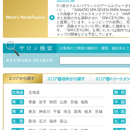
2023.01.08
ーへ新参入！
5つ星ホテルスパブランドのアーユルヴェーダを堪
パ）』 『SANATIO SPA SEVEN PARK
イの高級ナチュラルスキンケアブランド「HA
What's New&Topics
ダと自然の力を調和させた「SPA CEYLON
と提携しています。ショッピングの合間に、完
の中、高級ホテルスパと同じ卓越した施術をリ
す。「SPA CEYLON」を用いたスパは国内
ョップの開催なども予定しています。
お客様のご希望の施術や、種類、施設名をご
北海道
青森
岩手
秋田
山形
宮城
福島
東京
神奈川
千葉
埼玉
群馬
栃木
茨城
新潟
石川
福井
富山