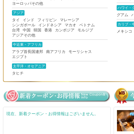
ヨーロッパその他
ハワイ・
アジア
グアム
タイ
インド
フィリピン
マレーシア
カリブ・
シンガポール
インドネシア
マカオ
ベトナム
台湾
中国
韓国
香港
カンボジア
モルジブ
メキシコ
アジアその他
中近東・アフリカ
アラブ首長国連邦
南アフリカ
モーリシャス
エジプト
太平洋・オセアニア
タヒチ
現在、新着クーポン・お得情報はございません。