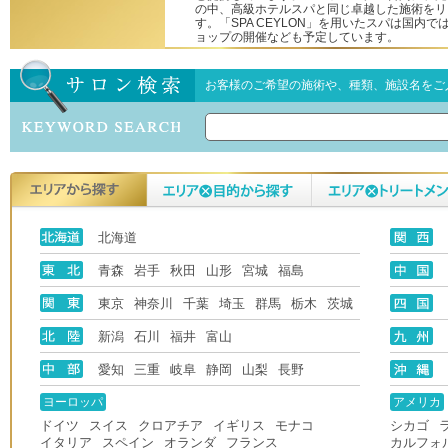
の中、高級ホテルスパと同じ卓越した施術をリ
す。「SPA CEYLON」を用いたスパは国内
ョップの開催なども予定しています。
お客様のご希望の施術や、種類、施設名をご
北海道
青森
岩手
秋田
山形
宮城
福島
東京
神奈川
千葉
埼玉
群馬
栃木
茨城
新潟
石川
福井
富山
愛知
三重
岐阜
静岡
山梨
長野
ヨーロッパ
アメリカ
ドイツ
スイス
クロアチア
イギリス
モナコ
シカゴ
イタリア
スペイン
オランダ
フランス
カルフォ