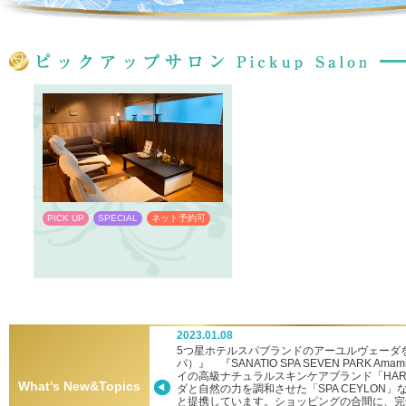
PICK UP
SPECIAL
ネット予約可
PICK UP
SPECIAL
ネット予約
2023.01.08
ーへ新参入！
5つ星ホテルスパブランドのアーユルヴェーダを堪
パ）』 『SANATIO SPA SEVEN PARK
イの高級ナチュラルスキンケアブランド「HA
What's New&Topics
ダと自然の力を調和させた「SPA CEYLON
と提携しています。ショッピングの合間に、完