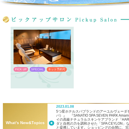
PICK UP
SPECIAL
ネット予約可
PICK UP
SPECIAL
ネット予約
2023.01.08
ーへ新参入！
5つ星ホテルスパブランドのアーユルヴェーダを堪
パ）』 『SANATIO SPA SEVEN PARK
イの高級ナチュラルスキンケアブランド「HA
What's New&Topics
ダと自然の力を調和させた「SPA CEYLON
と提携しています。ショッピングの合間に、完