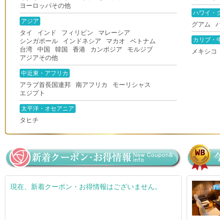
ヨーロッパその他
ハワイ・
アジア
グアム
タイ
インド
フィリピン
マレーシア
カリブ・
シンガポール
インドネシア
マカオ
ベトナム
台湾
中国
韓国
香港
カンボジア
モルジブ
メキシコ
アジアその他
中近東・アフリカ
アラブ首長国連邦
南アフリカ
モーリシャス
エジプト
太平洋・オセアニア
タヒチ
現在、新着クーポン・お得情報はございません。