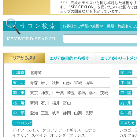
の中、高級ホテルスパと同じ卓越した施術をリ
す。「SPA CEYLON」を用いたスパは国内
ョップの開催なども予定しています。
お客様のご希望の施術や、種類、施設名をご
北海道
青森
岩手
秋田
山形
宮城
福島
東京
神奈川
千葉
埼玉
群馬
栃木
茨城
新潟
石川
福井
富山
愛知
三重
岐阜
静岡
山梨
長野
ヨーロッパ
アメリカ
ドイツ
スイス
クロアチア
イギリス
モナコ
シカゴ
イタリア
スペイン
オランダ
フランス
カルフォ