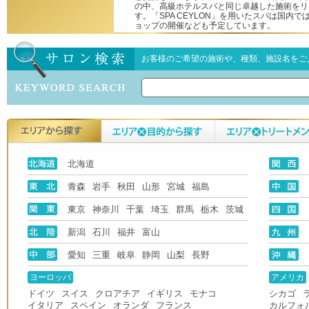
の中、高級ホテルスパと同じ卓越した施術をリ
す。「SPA CEYLON」を用いたスパは国内
ョップの開催なども予定しています。
お客様のご希望の施術や、種類、施設名をご
北海道
青森
岩手
秋田
山形
宮城
福島
東京
神奈川
千葉
埼玉
群馬
栃木
茨城
新潟
石川
福井
富山
愛知
三重
岐阜
静岡
山梨
長野
ヨーロッパ
アメリカ
ドイツ
スイス
クロアチア
イギリス
モナコ
シカゴ
イタリア
スペイン
オランダ
フランス
カルフォ