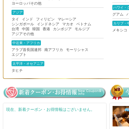
ヨーロッパその他
ハワイ・
アジア
グアム
タイ
インド
フィリピン
マレーシア
カリブ・
シンガポール
インドネシア
マカオ
ベトナム
台湾
中国
韓国
香港
カンボジア
モルジブ
メキシコ
アジアその他
中近東・アフリカ
アラブ首長国連邦
南アフリカ
モーリシャス
エジプト
太平洋・オセアニア
タヒチ
現在、新着クーポン・お得情報はございません。