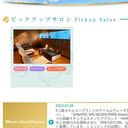
PICK UP
SPECIAL
ネット予約可
PICK UP
SPECIAL
ネット予約
2023.01.08
ーへ新参入！
5つ星ホテルスパブランドのアーユルヴェーダを堪
パ）』 『SANATIO SPA SEVEN PARK
イの高級ナチュラルスキンケアブランド「HA
What's New&Topics
ダと自然の力を調和させた「SPA CEYLON
と提携しています。ショッピングの合間に、完