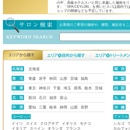
の中、高級ホテルスパと同じ卓越した施術をリ
す。「SPA CEYLON」を用いたスパは国内
ョップの開催なども予定しています。
お客様のご希望の施術や、種類、施設名をご
北海道
青森
岩手
秋田
山形
宮城
福島
東京
神奈川
千葉
埼玉
群馬
栃木
茨城
新潟
石川
福井
富山
愛知
三重
岐阜
静岡
山梨
長野
ヨーロッパ
アメリカ
ドイツ
スイス
クロアチア
イギリス
モナコ
シカゴ
イタリア
スペイン
オランダ
フランス
カルフォ