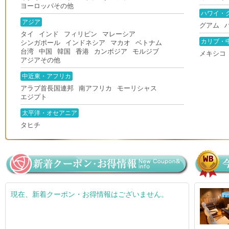
ヨーロッパその他
ハワイ・
アジア
グアム
タイ
インド
フィリピン
マレーシア
カリブ・
シンガポール
インドネシア
マカオ
ベトナム
台湾
中国
韓国
香港
カンボジア
モルジブ
メキシコ
アジアその他
中近東・アフリカ
アラブ首長国連邦
南アフリカ
モーリシャス
エジプト
太平洋・オセアニア
タヒチ
現在、新着クーポン・お得情報はございません。