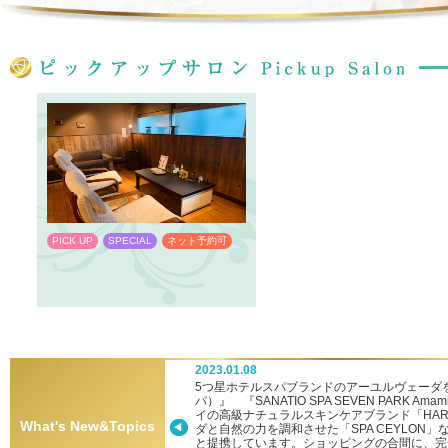
PICK UP
SPECIAL
ネット予約可
PICK UP
SPECIAL
ネット予約
2023.01.08
ーへ新参入！
5つ星ホテルスパブランドのアーユルヴェーダを堪
パ）』 『SANATIO SPA SEVEN PARK
イの高級ナチュラルスキンケアブランド「HA
What's New&Topics
ダと自然の力を調和させた「SPA CEYLON
と提携しています。ショッピングの合間に、完